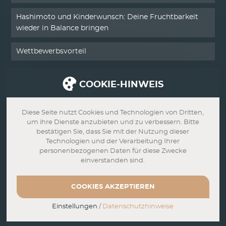
Hashimoto und Kinderwunsch: Deine Fruchtbarkeit
wieder in Balance bringen
Wettbewerbsvorteil
COOKIE-HINWEIS
SERVICE
Kontakt
Diese Seite nutzt Cookies und Technologien von Dritten,
um ihre Dienste anzubieten und zu verbessern. Bitte
Impressum
bestätigen Sie, dass Sie mit der Nutzung dieser
Technologien und der Verarbeitung Ihrer
personenbezogenen Daten für diese Zwecke
Datenschutz
einverstanden sind.
AGB
COOKIES AKZEPTIEREN
Widerrufsbelehrung
Einstellungen
/
Datenschutzhinweise