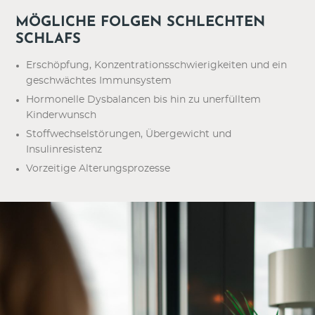
MÖGLICHE FOLGEN SCHLECHTEN
SCHLAFS
Erschöpfung, Konzentrationsschwierigkeiten und ein
geschwächtes Immunsystem
Hormonelle Dysbalancen bis hin zu unerfülltem
Kinderwunsch
Stoffwechselstörungen, Übergewicht und
Insulinresistenz
Vorzeitige Alterungsprozesse