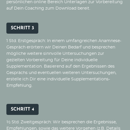
persönlichen online Bereich Unterlagen zur Vorbereitung
auf Dein Coaching zum Download bereit.
SCHRITT 3
1 Std. Erstgespräch: In einem umfangreichen Anamnese-
Gespräch erörtern wir Deinen Bedarf und besprechen
mögliche weitere sinnvolle Untersuchungen zur
gezielten Vorbereitung für Deine individuelle
Supplementation. Basierend auf den Ergebnissen des
Gesprächs und eventuellen weiteren Untersuchungen,
erstelle ich Dir eine individuelle Supplementations-
Empfehlung.
SCHRITT 4
½ Std. Zweitgespräch: Wir besprechen die Ergebnisse,
Empfehlungen, sowie das weitere Vorgehen (z.B. Details