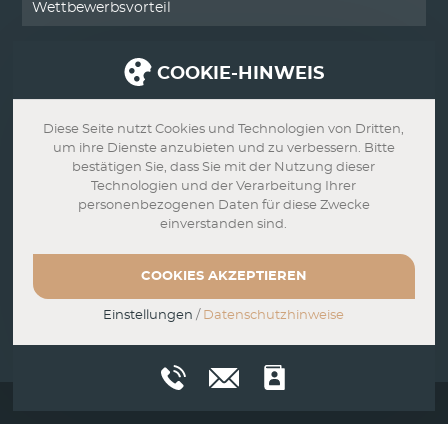
Wettbewerbsvorteil
COOKIE-HINWEIS
SERVICE
Kontakt
Diese Seite nutzt Cookies und Technologien von Dritten,
um ihre Dienste anzubieten und zu verbessern. Bitte
Impressum
bestätigen Sie, dass Sie mit der Nutzung dieser
Technologien und der Verarbeitung Ihrer
personenbezogenen Daten für diese Zwecke
Datenschutz
einverstanden sind.
AGB
COOKIES AKZEPTIEREN
Widerrufsbelehrung
Einstellungen
/
Datenschutzhinweise
©
2026
Renée Lohbusch