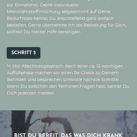
zur Einnahme). Deine individuelle
Mikronährstoffmischung abgestimmt auf Deine
Bedürfnisse kannst Du anschließend ganz einfach
bestellen. Gerne übernehme ich die Bestellung für Dich,
solltest Du hierbei Hilfe benötigen.
SCHRITT 5
½ Std. Abschlussgespräch: Nach einer ca. 12-wöchigen
Auffüllphase machen wir einen Re-Check zu Deinem
Befinden und besprechen sinnvolle nächste Schritte.
Wenn Du zwischen den Terminen Fragen hast, kannst Du
Dich jederzeit melden.
BIST DU BEREIT, DAS WAS DICH KRANK