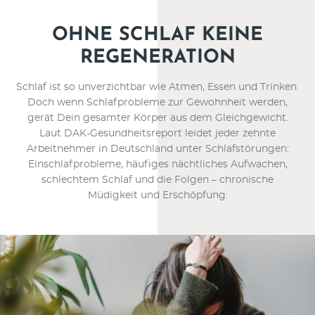
Erkrankung Magen-Darm-
OHNE SCHLAF KEINE
Trakts
REGENERATION
Schlaf ist so unverzichtbar wie Atmen, Essen und Trinken.
Doch wenn Schlafprobleme zur Gewohnheit werden,
SCHLAFLOSIGKEIT
gerät Dein gesamter Körper aus dem Gleichgewicht.
Laut DAK-Gesundheitsreport leidet jeder zehnte
Arbeitnehmer in Deutschland unter Schlafstörungen:
Einschlafprobleme, häufiges nächtliches Aufwachen,
schlechtem Schlaf und die Folgen – chronische
Müdigkeit und Erschöpfung.