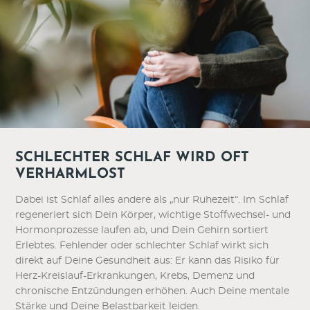
SCHLECHTER SCHLAF WIRD OFT
VERHARMLOST
Dabei ist Schlaf alles andere als „nur Ruhezeit“. Im Schlaf
regeneriert sich Dein Körper, wichtige Stoffwechsel- und
Hormonprozesse laufen ab, und Dein Gehirn sortiert
Erlebtes. Fehlender oder schlechter Schlaf wirkt sich
direkt auf Deine Gesundheit aus: Er kann das Risiko für
Herz-Kreislauf-Erkrankungen, Krebs, Demenz und
chronische Entzündungen erhöhen. Auch Deine mentale
Stärke und Deine Belastbarkeit leiden.