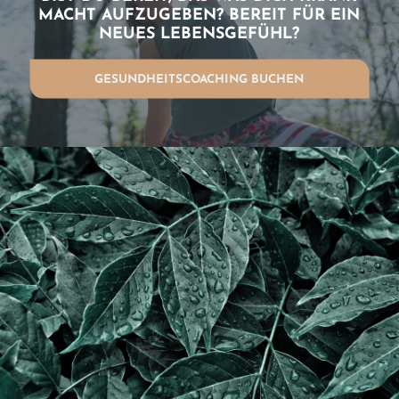
MACHT AUFZUGEBEN? BEREIT FÜR EIN
NEUES LEBENSGEFÜHL?
GESUNDHEITSCOACHING BUCHEN