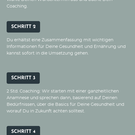
Coaching.
SCHRITT 2
Du erhältst eine Zusammenfassung mit wichtigen
Informationen für Deine Gesundheit und Ernährung und
kannst sofort in die Umsetzung gehen.
SCHRITT 3
2 Std. Coaching: Wir starten mit einer ganzheitlichen
Anamnese und sprechen dann, basierend auf Deinen
Bedürfnissen, über die Basics für Deine Gesundheit und
worauf Du in Zukunft achten solltest.
SCHRITT 4