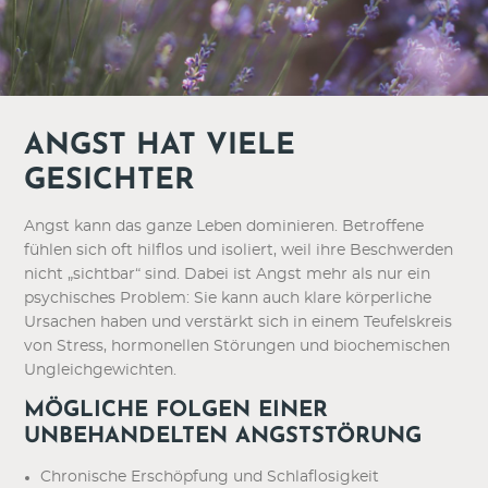
ANGST HAT VIELE
GESICHTER
Angst kann das ganze Leben dominieren. Betroffene
fühlen sich oft hilflos und isoliert, weil ihre Beschwerden
nicht „sichtbar“ sind. Dabei ist Angst mehr als nur ein
psychisches Problem: Sie kann auch klare körperliche
Ursachen haben und verstärkt sich in einem Teufelskreis
von Stress, hormonellen Störungen und biochemischen
Ungleichgewichten.
MÖGLICHE FOLGEN EINER
UNBEHANDELTEN ANGSTSTÖRUNG
Chronische Erschöpfung und Schlaflosigkeit