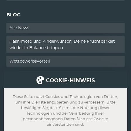
BLOG
Alle News
Hashimoto und Kinderwunsch: Deine Fruchtbarkeit
wieder in Balance bringen
Wettbewerbsvorteil
COOKIE-HINWEIS
SERVICE
Kontakt
Diese Seite nutzt Cookies und Technologien von Dritten,
um ihre Dienste anzubieten und zu verbessern. Bitte
Impressum
bestätigen Sie, dass Sie mit der Nutzung dieser
Technologien und der Verarbeitung Ihrer
personenbezogenen Daten für diese Zwecke
Datenschutz
einverstanden sind.