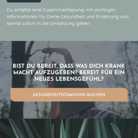
Du erhältst eine Zusammenfassung mit wichtigen
Informationen für Deine Gesundheit und Ernährung und
kannst sofort in die Umsetzung gehen.
BIST DU BEREIT, DASS WAS DICH KRANK
MACHT AUFZUGEBEN? BEREIT FÜR EIN
NEUES LEBENSGEFÜHL?
GESUNDHEITSCOACHING BUCHEN