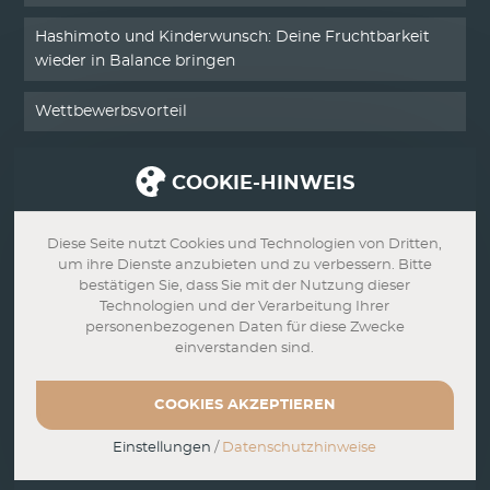
Hashimoto und Kinderwunsch: Deine Fruchtbarkeit
wieder in Balance bringen
Wettbewerbsvorteil
COOKIE-HINWEIS
SERVICE
Kontakt
Diese Seite nutzt Cookies und Technologien von Dritten,
um ihre Dienste anzubieten und zu verbessern. Bitte
Impressum
bestätigen Sie, dass Sie mit der Nutzung dieser
Technologien und der Verarbeitung Ihrer
personenbezogenen Daten für diese Zwecke
Datenschutz
einverstanden sind.
AGB
COOKIES AKZEPTIEREN
Widerrufsbelehrung
Einstellungen
/
Datenschutzhinweise