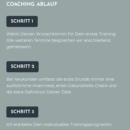
COACHING ABLAUF
SCHRITT 1
Wähle Deinen Wunschtermin für Dein erstes Training.
Alle weiteren Termine besprechen wir anschließend
gemeinsam.
SCHRITT 2
Bei Neukunden umfasst die erste Stunde immer eine
ausführliche Anamnese, einen Gesundheits-Check und
die klare Definition Deiner Ziele.
SCHRITT 3
Ich erarbeite Dein individuelles Trainingsprogramm.