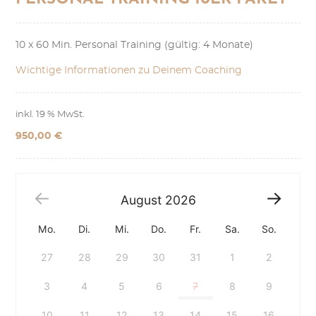
Erkrankung Magen-Darm-
10 x 60 Min. Personal Training (gültig: 4 Monate)
Trakts
Wichtige Informationen zu Deinem Coaching
inkl. 19 % MwSt.
950,00
€
August
2026
Mo.
Di.
Mi.
Do.
Fr.
Sa.
So.
27
28
29
30
31
1
2
3
4
5
6
7
8
9
10
11
12
13
14
15
16